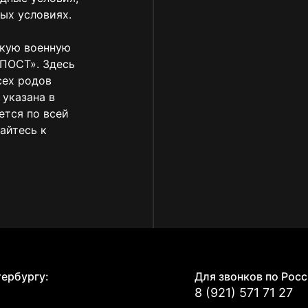
ых условиях.
скую военную
КПОСТ». Здесь
сех родов
 указана в
ется по всей
айтесь к
Е
тербургу:
Для звонков по Росс
8 (921) 571 71 27