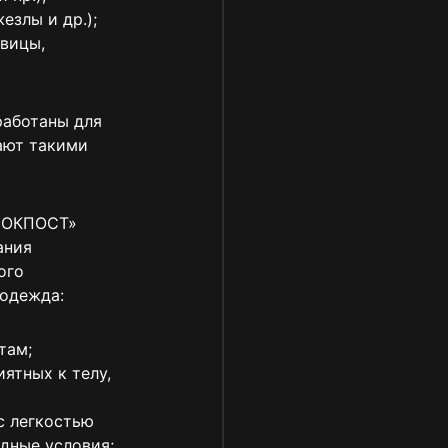
езлы и др.);
овицы,
работаны для
ают такими
БЛОКПОСТ»
ания
ого
 одежда:
там;
ятных к телу,
с легкостью
дные условия;