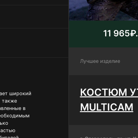
11 965₽.
Лучшее изделие
КОСТЮМ У
ает широкий
а также
MULTICAM
авленные в
необходимым
лько
частью
бителей