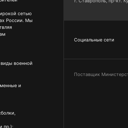
г. Ставрополь, пр-кт. К
широкой сетью
ах России. Мы
твляя
нам
Социальные сети
 виды военной
Поставщик Министерс
рменные и
сболки,
 пр.);