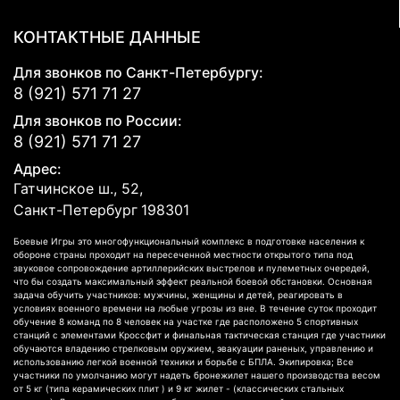
КОНТАКТНЫЕ ДАННЫЕ
Для звонков по Санкт-Петербургу:
8 (921) 571 71 27
Для звонков по России:
8 (921) 571 71 27
Адрес:
Гатчинское ш., 52,
Санкт-Петербург
198301
Боевые Игры это многофункциональный комплекс в подготовке населения к
обороне страны проходит на пересеченной местности открытого типа под
звуковое сопровождение артиллерийских выстрелов и пулеметных очередей,
что бы создать максимальный эффект реальной боевой обстановки. Основная
задача обучить участников: мужчины, женщины и детей, реагировать в
условиях военного времени на любые угрозы из вне. В течение суток проходит
обучение 8 команд по 8 человек на участке где расположено 5 спортивных
станций с элементами Кроссфит и финальная тактическая станция где участники
обучаются владению стрелковым оружием, эвакуации раненых, управлению и
использованию легкой военной техники и борьбе с БПЛА. Экипировка; Все
участники по умолчанию могут надеть бронежилет нашего производства весом
от 5 кг (типа керамических плит ) и 9 кг жилет - (классических стальных