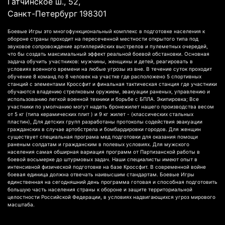
Гатчинское ш., 52,
Санкт-Петербург
198301
Боевые Игры это многофункциональный комплекс в подготовке населения к
обороне страны проходит на пересеченной местности открытого типа под
звуковое сопровождение артиллерийских выстрелов и пулеметных очередей,
что бы создать максимальный эффект реальной боевой обстановки. Основная
задача обучить участников: мужчины, женщины и детей, реагировать в
условиях военного времени на любые угрозы из вне. В течение суток проходит
обучение 8 команд по 8 человек на участке где расположено 5 спортивных
станций с элементами Кроссфит и финальная тактическая станция где участники
обучаются владению стрелковым оружием, эвакуации раненых, управлению и
использованию легкой военной техники и борьбе с БПЛА. Экипировка; Все
участники по умолчанию могут надеть бронежилет нашего производства весом
от 5 кг (типа керамических плит ) и 9 кг жилет - (классических стальных
пластин), Для детских групп разработаны протоколы содействия эвакуации
гражданских в случае артобстрела и бомбардировки городов. Для женщин
существует специальная програма мед подготовки для оказания помощи
раненым солдатам и гражданским в полевых условиях. Для мужского
населения самая обширная вариация программ от Партизанской работы в
боевой восьмерке до штурмовых задач. Наши специалисты имеют опыт в
интенсивной физической подготовке на базе Кроссфит. В современной войне
боевая единица должна отвечать наивысшим стандартам. Боевые Игры
единственная на сегодняшний день программа готовая и способная подготовить
большую часть населения страны к обороне и защите территориальной
целостности Российской Федерации, в условиях надвигающихся угроз мирового
масштаба.