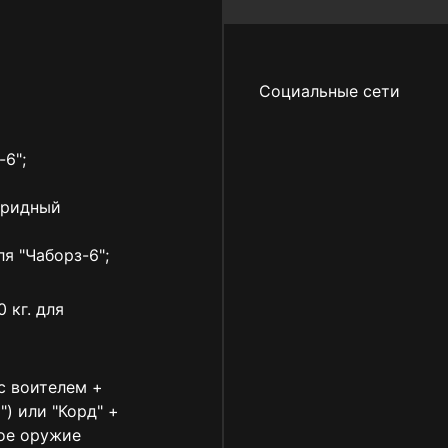
Социальные сети
-6";
бридный
ля "Чаборз-6";
 кг. для
с воителем +
") или "Корд" +
ное оружие