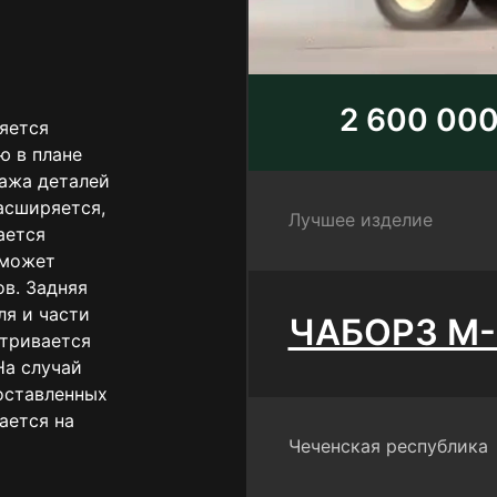
2 600 000
яется
ю в плане
ажа деталей
асширяется,
Лучшее изделие
ается
 может
в. Задняя
ля и части
ЧАБОРЗ М-
атривается
На случай
оставленных
ается на
Чеченская республика