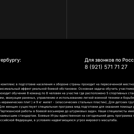
Е
тербургу:
Для звонков по Росс
8 (921) 571 71 27
омплекс в подготовке населения к обороне страны проходит на пересеченной местно
аксимальный эффект реальной боевой обстановки. Основная задача обучить участнико
роходит обучение 8 команд по 8 человек на участке где расположено 5 спортивных ст
, эвакуации раненых, управлению и использованию легкой военной техники и борьбе
а керамических плит ) и 9 кг жилет - (классических стальных пластин), Для детских г
 Для женщин существует специальная програма мед подготовки для оказания помощи 
артизанской работы в боевой восьмерке до штурмовых задач. Наши специалисты имею
 наивысшим стандартам. Боевые Игры единственная на сегодняшний день программа г
оссийской Федерации, в условиях надвигающихся угроз мирового масштаба.