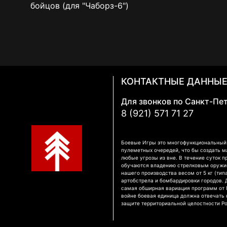
бойцов (для "Чаборз-6")
КОНТАКТНЫЕ ДАННЫ
Для звонков по Санкт-Пе
8 (921) 571 71 27
Боевые Игры это многофункциональный к
пулеметных очередей, что бы создать м
любые угрозы из вне. В течение суток п
обучаются владению стрелковым оружием
нашего производства весом от 5 кг (тип
артобстрела и бомбардировки городов.
самая обширная вариация программ от П
войне боевая единица должна отвечать
защите территориальной целостности Р