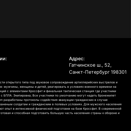
ии:
Адрес:
Гатчинское ш., 52,
Санкт-Петербург
198301
сти открытого типа под звуковое сопровождение артиллерийских выстрелов и
в: мужчины, женщины и детей, реагировать в условиях военного времени на
анций с элементами Кроссфит и финальная тактическая станция где участники
 с БПЛА. Экипировка; Все участники по умолчанию могут надеть бронежилет
рупп разработаны протоколы содействия эвакуации гражданских в случае
раненым солдатам и гражданским в полевых условиях. Для мужского населения
т опыт в интенсивной физической подготовке на базе Кроссфит. В современной
отовая и способная подготовить большую часть населения страны к обороне и