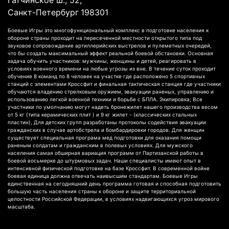
Санкт-Петербург
198301
Боевые Игры это многофункциональный комплекс в подготовке населения к
обороне страны проходит на пересеченной местности открытого типа под
звуковое сопровождение артиллерийских выстрелов и пулеметных очередей,
что бы создать максимальный эффект реальной боевой обстановки. Основная
задача обучить участников: мужчины, женщины и детей, реагировать в
условиях военного времени на любые угрозы из вне. В течение суток проходит
обучение 8 команд по 8 человек на участке где расположено 5 спортивных
станций с элементами Кроссфит и финальная тактическая станция где участники
обучаются владению стрелковым оружием, эвакуации раненых, управлению и
использованию легкой военной техники и борьбе с БПЛА. Экипировка; Все
участники по умолчанию могут надеть бронежилет нашего производства весом
от 5 кг (типа керамических плит ) и 9 кг жилет - (классических стальных
пластин), Для детских групп разработаны протоколы содействия эвакуации
гражданских в случае артобстрела и бомбардировки городов. Для женщин
существует специальная програма мед подготовки для оказания помощи
раненым солдатам и гражданским в полевых условиях. Для мужского
населения самая обширная вариация программ от Партизанской работы в
боевой восьмерке до штурмовых задач. Наши специалисты имеют опыт в
интенсивной физической подготовке на базе Кроссфит. В современной войне
боевая единица должна отвечать наивысшим стандартам. Боевые Игры
единственная на сегодняшний день программа готовая и способная подготовить
большую часть населения страны к обороне и защите территориальной
целостности Российской Федерации, в условиях надвигающихся угроз мирового
масштаба.