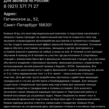
Для звонков по России:
8 (921) 571 71 27
Адрес:
Гатчинское ш., 52,
Санкт-Петербург
198301
Боевые Игры это многофункциональный комплекс в подготовке населения к
обороне страны проходит на пересеченной местности открытого типа под
звуковое сопровождение артиллерийских выстрелов и пулеметных очередей,
что бы создать максимальный эффект реальной боевой обстановки. Основная
задача обучить участников: мужчины, женщины и детей, реагировать в
условиях военного времени на любые угрозы из вне. В течение суток проходит
обучение 8 команд по 8 человек на участке где расположено 5 спортивных
станций с элементами Кроссфит и финальная тактическая станция где участники
обучаются владению стрелковым оружием, эвакуации раненых, управлению и
использованию легкой военной техники и борьбе с БПЛА. Экипировка; Все
участники по умолчанию могут надеть бронежилет нашего производства весом
от 5 кг (типа керамических плит ) и 9 кг жилет - (классических стальных
пластин), Для детских групп разработаны протоколы содействия эвакуации
гражданских в случае артобстрела и бомбардировки городов. Для женщин
существует специальная програма мед подготовки для оказания помощи
раненым солдатам и гражданским в полевых условиях. Для мужского
населения самая обширная вариация программ от Партизанской работы в
боевой восьмерке до штурмовых задач. Наши специалисты имеют опыт в
интенсивной физической подготовке на базе Кроссфит. В современной войне
боевая единица должна отвечать наивысшим стандартам. Боевые Игры
единственная на сегодняшний день программа готовая и способная подготовить