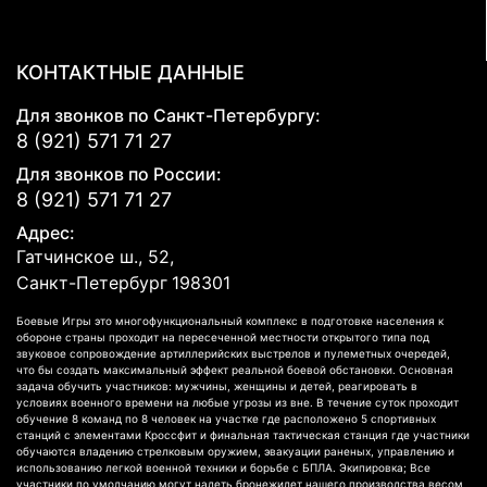
КОНТАКТНЫЕ ДАННЫЕ
Для звонков по Санкт-Петербургу:
8 (921) 571 71 27
Для звонков по России:
8 (921) 571 71 27
Адрес:
Гатчинское ш., 52,
Санкт-Петербург
198301
Боевые Игры это многофункциональный комплекс в подготовке населения к
обороне страны проходит на пересеченной местности открытого типа под
звуковое сопровождение артиллерийских выстрелов и пулеметных очередей,
что бы создать максимальный эффект реальной боевой обстановки. Основная
задача обучить участников: мужчины, женщины и детей, реагировать в
условиях военного времени на любые угрозы из вне. В течение суток проходит
обучение 8 команд по 8 человек на участке где расположено 5 спортивных
станций с элементами Кроссфит и финальная тактическая станция где участники
обучаются владению стрелковым оружием, эвакуации раненых, управлению и
использованию легкой военной техники и борьбе с БПЛА. Экипировка; Все
участники по умолчанию могут надеть бронежилет нашего производства весом