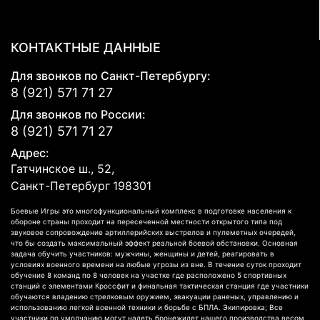
КОНТАКТНЫЕ ДАННЫЕ
Для звонков по Санкт-Петербургу:
8 (921) 571 71 27
Для звонков по России:
8 (921) 571 71 27
Адрес:
Гатчинское ш., 52,
Санкт-Петербург
198301
Боевые Игры это многофункциональный комплекс в подготовке населения к
обороне страны проходит на пересеченной местности открытого типа под
звуковое сопровождение артиллерийских выстрелов и пулеметных очередей,
что бы создать максимальный эффект реальной боевой обстановки. Основная
задача обучить участников: мужчины, женщины и детей, реагировать в
условиях военного времени на любые угрозы из вне. В течение суток проходит
обучение 8 команд по 8 человек на участке где расположено 5 спортивных
станций с элементами Кроссфит и финальная тактическая станция где участники
обучаются владению стрелковым оружием, эвакуации раненых, управлению и
использованию легкой военной техники и борьбе с БПЛА. Экипировка; Все
участники по умолчанию могут надеть бронежилет нашего производства весом