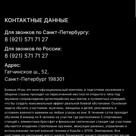
КОНТАКТНЫЕ ДАННЫЕ
Для звонков по Санкт-Петербургу:
8 (921) 571 71 27
Для звонков по России:
8 (921) 571 71 27
Адрес:
Гатчинское ш., 52,
Санкт-Петербург
198301
Боевые Игры это многофункциональный комплекс в подготовке населения к
обороне страны проходит на пересеченной местности открытого типа под
звуковое сопровождение артиллерийских выстрелов и пулеметных очередей,
что бы создать максимальный эффект реальной боевой обстановки. Основная
задача обучить участников: мужчины, женщины и детей, реагировать в
условиях военного времени на любые угрозы из вне. В течение суток проходит
обучение 8 команд по 8 человек на участке где расположено 5 спортивных
станций с элементами Кроссфит и финальная тактическая станция где участники
обучаются владению стрелковым оружием, эвакуации раненых, управлению и
использованию легкой военной техники и борьбе с БПЛА. Экипировка; Все
участники по умолчанию могут надеть бронежилет нашего производства весом