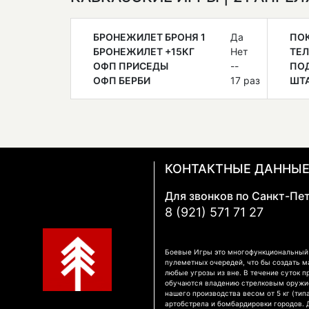
БРОНЕЖИЛЕТ БРОНЯ 1
Да
ПОК
БРОНЕЖИЛЕТ +15КГ
Нет
ТЕЛ
ОФП ПРИСЕДЫ
--
ПО
ОФП БЕРБИ
17 раз
ШТА
КОНТАКТНЫЕ ДАННЫ
Для звонков по Санкт-Пе
8 (921) 571 71 27
Боевые Игры это многофункциональный к
пулеметных очередей, что бы создать м
любые угрозы из вне. В течение суток п
обучаются владению стрелковым оружием
нашего производства весом от 5 кг (тип
артобстрела и бомбардировки городов.