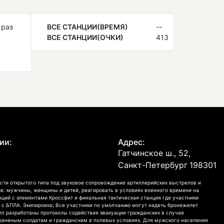
 раз
ВСЕ СТАНЦИИ(ВРЕМЯ)
--
ВСЕ СТАНЦИИ(ОЧКИ)
413
а
а
ии:
Адрес:
Гатчинское ш., 52,
Санкт-Петербург
198301
сти открытого типа под звуковое сопровождение артиллерийских выстрелов и
в: мужчины, женщины и детей, реагировать в условиях военного времени на
анций с элементами Кроссфит и финальная тактическая станция где участники
 с БПЛА. Экипировка; Все участники по умолчанию могут надеть бронежилет
рупп разработаны протоколы содействия эвакуации гражданских в случае
раненым солдатам и гражданским в полевых условиях. Для мужского населения