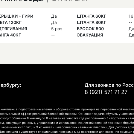
РЫШКИ + ГИРИ
Да
ШТАНГА 60КГ
16
ЕГА 120КГ
Да
ШТАНГА 80КГ
--
ДТЯГИВАНИЯ
5 раз
БРОСОК 500
Д
НГА 40КГ
--
ЭВАКУАЦИЯ
Д
Е
тербургу:
Для звонков по Росс
8 (921) 571 71 27
омплекс в подготовке населения к обороне страны проходит на пересеченной местно
аксимальный эффект реальной боевой обстановки. Основная задача обучить участнико
роходит обучение 8 команд по 8 человек на участке где расположено 5 спортивных ст
, эвакуации раненых, управлению и использованию легкой военной техники и борьбе
а керамических плит ) и 9 кг жилет - (классических стальных пластин), Для детских г
 Для женщин существует специальная програма мед подготовки для оказания помощи 