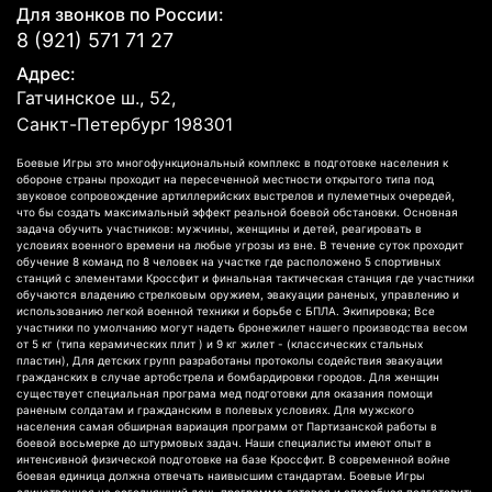
Для звонков по России:
8 (921) 571 71 27
Адрес:
Гатчинское ш., 52,
Санкт-Петербург
198301
Боевые Игры это многофункциональный комплекс в подготовке населения к
обороне страны проходит на пересеченной местности открытого типа под
звуковое сопровождение артиллерийских выстрелов и пулеметных очередей,
что бы создать максимальный эффект реальной боевой обстановки. Основная
задача обучить участников: мужчины, женщины и детей, реагировать в
условиях военного времени на любые угрозы из вне. В течение суток проходит
обучение 8 команд по 8 человек на участке где расположено 5 спортивных
станций с элементами Кроссфит и финальная тактическая станция где участники
обучаются владению стрелковым оружием, эвакуации раненых, управлению и
использованию легкой военной техники и борьбе с БПЛА. Экипировка; Все
участники по умолчанию могут надеть бронежилет нашего производства весом
от 5 кг (типа керамических плит ) и 9 кг жилет - (классических стальных
пластин), Для детских групп разработаны протоколы содействия эвакуации
гражданских в случае артобстрела и бомбардировки городов. Для женщин
существует специальная програма мед подготовки для оказания помощи
раненым солдатам и гражданским в полевых условиях. Для мужского
населения самая обширная вариация программ от Партизанской работы в
боевой восьмерке до штурмовых задач. Наши специалисты имеют опыт в
интенсивной физической подготовке на базе Кроссфит. В современной войне
боевая единица должна отвечать наивысшим стандартам. Боевые Игры
единственная на сегодняшний день программа готовая и способная подготовить