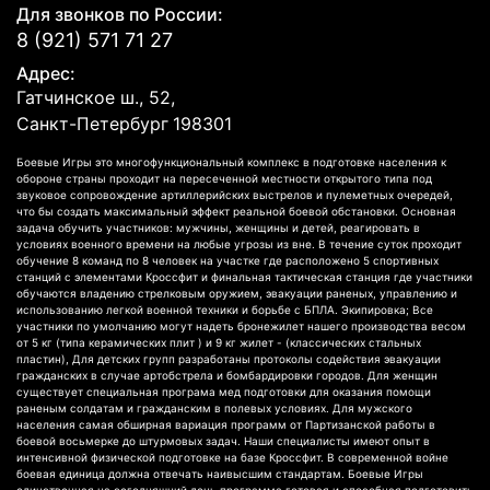
Для звонков по России:
8 (921) 571 71 27
Адрес:
Гатчинское ш., 52,
Санкт-Петербург
198301
Боевые Игры это многофункциональный комплекс в подготовке населения к
обороне страны проходит на пересеченной местности открытого типа под
звуковое сопровождение артиллерийских выстрелов и пулеметных очередей,
что бы создать максимальный эффект реальной боевой обстановки. Основная
задача обучить участников: мужчины, женщины и детей, реагировать в
условиях военного времени на любые угрозы из вне. В течение суток проходит
обучение 8 команд по 8 человек на участке где расположено 5 спортивных
станций с элементами Кроссфит и финальная тактическая станция где участники
обучаются владению стрелковым оружием, эвакуации раненых, управлению и
использованию легкой военной техники и борьбе с БПЛА. Экипировка; Все
участники по умолчанию могут надеть бронежилет нашего производства весом
от 5 кг (типа керамических плит ) и 9 кг жилет - (классических стальных
пластин), Для детских групп разработаны протоколы содействия эвакуации
гражданских в случае артобстрела и бомбардировки городов. Для женщин
существует специальная програма мед подготовки для оказания помощи
раненым солдатам и гражданским в полевых условиях. Для мужского
населения самая обширная вариация программ от Партизанской работы в
боевой восьмерке до штурмовых задач. Наши специалисты имеют опыт в
интенсивной физической подготовке на базе Кроссфит. В современной войне
боевая единица должна отвечать наивысшим стандартам. Боевые Игры
единственная на сегодняшний день программа готовая и способная подготовить