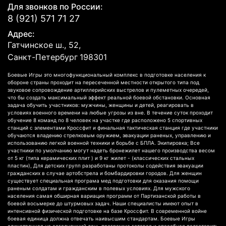
Для звонков по России:
8 (921) 571 71 27
Адрес:
Гатчинское ш., 52,
Санкт-Петербург
198301
Боевые Игры это многофункциональный комплекс в подготовке населения к
обороне страны проходит на пересеченной местности открытого типа под
звуковое сопровождение артиллерийских выстрелов и пулеметных очередей,
что бы создать максимальный эффект реальной боевой обстановки. Основная
задача обучить участников: мужчины, женщины и детей, реагировать в
условиях военного времени на любые угрозы из вне. В течение суток проходит
обучение 8 команд по 8 человек на участке где расположено 5 спортивных
станций с элементами Кроссфит и финальная тактическая станция где участники
обучаются владению стрелковым оружием, эвакуации раненых, управлению и
использованию легкой военной техники и борьбе с БПЛА. Экипировка; Все
участники по умолчанию могут надеть бронежилет нашего производства весом
от 5 кг (типа керамических плит ) и 9 кг жилет - (классических стальных
пластин), Для детских групп разработаны протоколы содействия эвакуации
гражданских в случае артобстрела и бомбардировки городов. Для женщин
существует специальная програма мед подготовки для оказания помощи
раненым солдатам и гражданским в полевых условиях. Для мужского
населения самая обширная вариация программ от Партизанской работы в
боевой восьмерке до штурмовых задач. Наши специалисты имеют опыт в
интенсивной физической подготовке на базе Кроссфит. В современной войне
боевая единица должна отвечать наивысшим стандартам. Боевые Игры
единственная на сегодняшний день программа готовая и способная подготовить