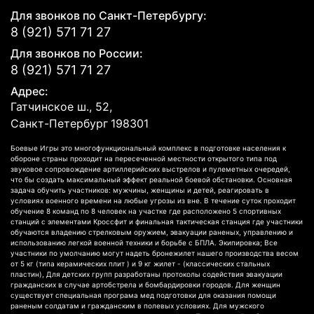
Для звонков по Санкт-Петербургу:
8 (921) 571 71 27
Для звонков по России:
8 (921) 571 71 27
Адрес:
Гатчинское ш., 52,
Санкт-Петербург
198301
Боевые Игры это многофункциональный комплекс в подготовке населения к
обороне страны проходит на пересеченной местности открытого типа под
звуковое сопровождение артиллерийских выстрелов и пулеметных очередей,
что бы создать максимальный эффект реальной боевой обстановки. Основная
задача обучить участников: мужчины, женщины и детей, реагировать в
условиях военного времени на любые угрозы из вне. В течение суток проходит
обучение 8 команд по 8 человек на участке где расположено 5 спортивных
станций с элементами Кроссфит и финальная тактическая станция где участники
обучаются владению стрелковым оружием, эвакуации раненых, управлению и
использованию легкой военной техники и борьбе с БПЛА. Экипировка; Все
участники по умолчанию могут надеть бронежилет нашего производства весом
от 5 кг (типа керамических плит ) и 9 кг жилет - (классических стальных
пластин), Для детских групп разработаны протоколы содействия эвакуации
гражданских в случае артобстрела и бомбардировки городов. Для женщин
существует специальная програма мед подготовки для оказания помощи
раненым солдатам и гражданским в полевых условиях. Для мужского