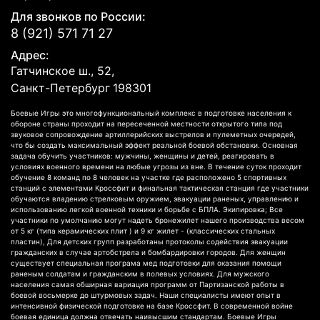
Для звонков по России:
8 (921) 571 71 27
Адрес:
Гатчинское ш., 52,
Санкт-Петербург
198301
Боевые Игры это многофункциональный комплекс в подготовке населения к
обороне страны проходит на пересеченной местности открытого типа под
звуковое сопровождение артиллерийских выстрелов и пулеметных очередей,
что бы создать максимальный эффект реальной боевой обстановки. Основная
задача обучить участников: мужчины, женщины и детей, реагировать в
условиях военного времени на любые угрозы из вне. В течение суток проходит
обучение 8 команд по 8 человек на участке где расположено 5 спортивных
станций с элементами Кроссфит и финальная тактическая станция где участники
обучаются владению стрелковым оружием, эвакуации раненых, управлению и
использованию легкой военной техники и борьбе с БПЛА. Экипировка; Все
участники по умолчанию могут надеть бронежилет нашего производства весом
от 5 кг (типа керамических плит ) и 9 кг жилет - (классических стальных
пластин), Для детских групп разработаны протоколы содействия эвакуации
гражданских в случае артобстрела и бомбардировки городов. Для женщин
существует специальная програма мед подготовки для оказания помощи
раненым солдатам и гражданским в полевых условиях. Для мужского
населения самая обширная вариация программ от Партизанской работы в
боевой восьмерке до штурмовых задач. Наши специалисты имеют опыт в
интенсивной физической подготовке на базе Кроссфит. В современной войне
боевая единица должна отвечать наивысшим стандартам. Боевые Игры