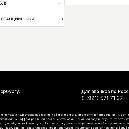
БЛЯ
--
 СТАНЦИИ(ОЧКИ)
0
Е
тербургу:
Для звонков по Росс
8 (921) 571 71 27
омплекс в подготовке населения к обороне страны проходит на пересеченной местно
аксимальный эффект реальной боевой обстановки. Основная задача обучить участнико
роходит обучение 8 команд по 8 человек на участке где расположено 5 спортивных ст
, эвакуации раненых, управлению и использованию легкой военной техники и борьбе