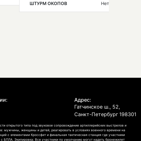
ШТУРМ ОКОПОВ
Нет
ии:
Адрес:
Гатчинское ш., 52,
Санкт-Петербург
198301
сти открытого типа под звуковое сопровождение артиллерийских выстрелов и
в: мужчины, женщины и детей, реагировать в условиях военного времени на
анций с элементами Кроссфит и финальная тактическая станция где участники
 с БПЛА. Экипировка; Все участники по умолчанию могут надеть бронежилет