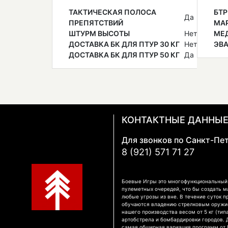
ТАКТИЧЕСКАЯ ПОЛОСА
БТР
Да
ПРЕПЯТСТВИЙ
МА
ШТУРМ ВЫСОТЫ
Нет
МЕ
ДОСТАВКА БК ДЛЯ ПТУР 30 КГ
Нет
ЭВ
ДОСТАВКА БК ДЛЯ ПТУР 50 КГ
Да
КОНТАКТНЫЕ ДАННЫ
Для звонков по Санкт-Пе
8 (921) 571 71 27
Боевые Игры это многофункциональный к
пулеметных очередей, что бы создать м
любые угрозы из вне. В течение суток п
обучаются владению стрелковым оружием
нашего производства весом от 5 кг (тип
артобстрела и бомбардировки городов.
самая обширная вариация программ от П