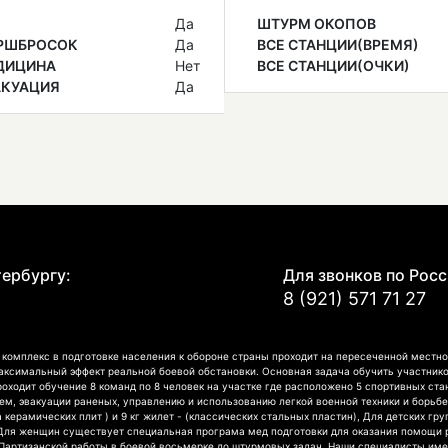
Да
ШТУРМ ОКОПОВ
РШБРОСОК
Да
ВСЕ СТАНЦИИ(ВРЕМЯ)
ДИЦИНА
Нет
ВСЕ СТАНЦИИ(ОЧКИ)
АКУАЦИЯ
Да
Е
тербургу:
Для звонков по Росс
8 (921) 571 71 27
омплекс в подготовке населения к обороне страны проходит на пересеченной местно
аксимальный эффект реальной боевой обстановки. Основная задача обучить участнико
роходит обучение 8 команд по 8 человек на участке где расположено 5 спортивных ст
, эвакуации раненых, управлению и использованию легкой военной техники и борьбе
а керамических плит ) и 9 кг жилет - (классических стальных пластин), Для детских г
 Для женщин существует специальная програма мед подготовки для оказания помощи 
артизанской работы в боевой восьмерке до штурмовых задач. Наши специалисты имею