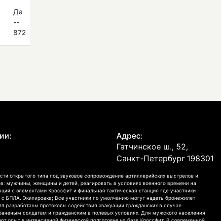
Да
--
872
ии:
Адрес:
Гатчинское ш., 52,
Санкт-Петербург
198301
сти открытого типа под звуковое сопровождение артиллерийских выстрелов и
в: мужчины, женщины и детей, реагировать в условиях военного времени на
анций с элементами Кроссфит и финальная тактическая станция где участники
 с БПЛА. Экипировка; Все участники по умолчанию могут надеть бронежилет
рупп разработаны протоколы содействия эвакуации гражданских в случае
раненым солдатам и гражданским в полевых условиях. Для мужского населения
т опыт в интенсивной физической подготовке на базе Кроссфит. В современной