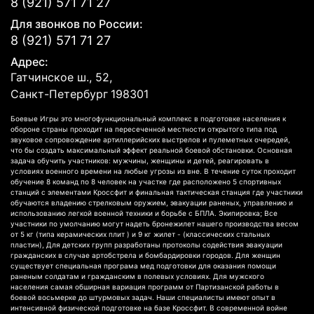
8 (921) 571 71 27
Для звонков по России:
8 (921) 571 71 27
Адрес:
Гатчинское ш., 52,
Санкт-Петербург
198301
Боевые Игры это многофункциональный комплекс в подготовке населения к
обороне страны проходит на пересеченной местности открытого типа под
звуковое сопровождение артиллерийских выстрелов и пулеметных очередей,
что бы создать максимальный эффект реальной боевой обстановки. Основная
задача обучить участников: мужчины, женщины и детей, реагировать в
условиях военного времени на любые угрозы из вне. В течение суток проходит
обучение 8 команд по 8 человек на участке где расположено 5 спортивных
станций с элементами Кроссфит и финальная тактическая станция где участники
обучаются владению стрелковым оружием, эвакуации раненых, управлению и
использованию легкой военной техники и борьбе с БПЛА. Экипировка; Все
участники по умолчанию могут надеть бронежилет нашего производства весом
от 5 кг (типа керамических плит ) и 9 кг жилет - (классических стальных
пластин), Для детских групп разработаны протоколы содействия эвакуации
гражданских в случае артобстрела и бомбардировки городов. Для женщин
существует специальная програма мед подготовки для оказания помощи
раненым солдатам и гражданским в полевых условиях. Для мужского
населения самая обширная вариация программ от Партизанской работы в
боевой восьмерке до штурмовых задач. Наши специалисты имеют опыт в
интенсивной физической подготовке на базе Кроссфит. В современной войне