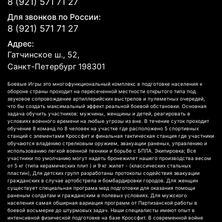
8 (921) 571 71 27
Для звонков по России:
8 (921) 571 71 27
Адрес:
Гатчинское ш., 52,
Санкт-Петербург
198301
Боевые Игры это многофункциональный комплекс в подготовке населения к
обороне страны проходит на пересеченной местности открытого типа под
звуковое сопровождение артиллерийских выстрелов и пулеметных очередей,
что бы создать максимальный эффект реальной боевой обстановки. Основная
задача обучить участников: мужчины, женщины и детей, реагировать в
условиях военного времени на любые угрозы из вне. В течение суток проходит
обучение 8 команд по 8 человек на участке где расположено 5 спортивных
станций с элементами Кроссфит и финальная тактическая станция где участники
обучаются владению стрелковым оружием, эвакуации раненых, управлению и
использованию легкой военной техники и борьбе с БПЛА. Экипировка; Все
участники по умолчанию могут надеть бронежилет нашего производства весом
от 5 кг (типа керамических плит ) и 9 кг жилет - (классических стальных
пластин), Для детских групп разработаны протоколы содействия эвакуации
гражданских в случае артобстрела и бомбардировки городов. Для женщин
существует специальная програма мед подготовки для оказания помощи
раненым солдатам и гражданским в полевых условиях. Для мужского
населения самая обширная вариация программ от Партизанской работы в
боевой восьмерке до штурмовых задач. Наши специалисты имеют опыт в
интенсивной физической подготовке на базе Кроссфит. В современной войне