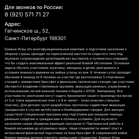
Для звонков по России:
8 (921) 571 71 27
Адрес:
Гатчинское ш., 52,
Санкт-Петербург
198301
Боевые Игры это многофункциональный комплекс в подготовке населения к
обороне страны проходит на пересеченной местности открытого типа под
звуковое сопровождение артиллерийских выстрелов и пулеметных очередей,
что бы создать максимальный эффект реальной боевой обстановки. Основная
задача обучить участников: мужчины, женщины и детей, реагировать в
условиях военного времени на любые угрозы из вне. В течение суток проходит
обучение 8 команд по 8 человек на участке где расположено 5 спортивных
станций с элементами Кроссфит и финальная тактическая станция где участники
обучаются владению стрелковым оружием, эвакуации раненых, управлению и
использованию легкой военной техники и борьбе с БПЛА. Экипировка; Все
участники по умолчанию могут надеть бронежилет нашего производства весом
от 5 кг (типа керамических плит ) и 9 кг жилет - (классических стальных
пластин), Для детских групп разработаны протоколы содействия эвакуации
гражданских в случае артобстрела и бомбардировки городов. Для женщин
существует специальная програма мед подготовки для оказания помощи
раненым солдатам и гражданским в полевых условиях. Для мужского
населения самая обширная вариация программ от Партизанской работы в
боевой восьмерке до штурмовых задач. Наши специалисты имеют опыт в
интенсивной физической подготовке на базе Кроссфит. В современной войне
боевая единица должна отвечать наивысшим стандартам. Боевые Игры