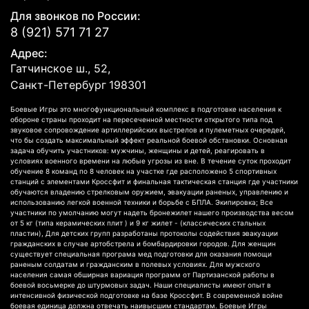
Для звонков по России:
8 (921) 571 71 27
Адрес:
Гатчинское ш., 52,
Санкт-Петербург
198301
Боевые Игры это многофункциональный комплекс в подготовке населения к
обороне страны проходит на пересеченной местности открытого типа под
звуковое сопровождение артиллерийских выстрелов и пулеметных очередей,
что бы создать максимальный эффект реальной боевой обстановки. Основная
задача обучить участников: мужчины, женщины и детей, реагировать в
условиях военного времени на любые угрозы из вне. В течение суток проходит
обучение 8 команд по 8 человек на участке где расположено 5 спортивных
станций с элементами Кроссфит и финальная тактическая станция где участники
обучаются владению стрелковым оружием, эвакуации раненых, управлению и
использованию легкой военной техники и борьбе с БПЛА. Экипировка; Все
участники по умолчанию могут надеть бронежилет нашего производства весом
от 5 кг (типа керамических плит ) и 9 кг жилет - (классических стальных
пластин), Для детских групп разработаны протоколы содействия эвакуации
гражданских в случае артобстрела и бомбардировки городов. Для женщин
существует специальная програма мед подготовки для оказания помощи
раненым солдатам и гражданским в полевых условиях. Для мужского
населения самая обширная вариация программ от Партизанской работы в
боевой восьмерке до штурмовых задач. Наши специалисты имеют опыт в
интенсивной физической подготовке на базе Кроссфит. В современной войне
боевая единица должна отвечать наивысшим стандартам. Боевые Игры