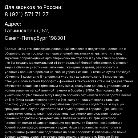
Для звонков по России:
8 (921) 571 71 27
Адрес:
Гатчинское ш., 52,
Санкт-Петербург
198301
Боевые Игры это многофункциональный комплекс в подготовке населения к
обороне страны проходит на пересеченной местности открытого типа под
звуковое сопровождение артиллерийских выстрелов и пулеметных очередей,
что бы создать максимальный эффект реальной боевой обстановки. Основная
задача обучить участников: мужчины, женщины и детей, реагировать в
условиях военного времени на любые угрозы из вне. В течение суток проходит
обучение 8 команд по 8 человек на участке где расположено 5 спортивных
станций с элементами Кроссфит и финальная тактическая станция где участники
обучаются владению стрелковым оружием, эвакуации раненых, управлению и
использованию легкой военной техники и борьбе с БПЛА. Экипировка; Все
участники по умолчанию могут надеть бронежилет нашего производства весом
от 5 кг (типа керамических плит ) и 9 кг жилет - (классических стальных
пластин), Для детских групп разработаны протоколы содействия эвакуации
гражданских в случае артобстрела и бомбардировки городов. Для женщин
существует специальная програма мед подготовки для оказания помощи
раненым солдатам и гражданским в полевых условиях. Для мужского
населения самая обширная вариация программ от Партизанской работы в
боевой восьмерке до штурмовых задач. Наши специалисты имеют опыт в
интенсивной физической подготовке на базе Кроссфит. В современной войне
боевая единица должна отвечать наивысшим стандартам. Боевые Игры