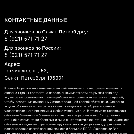
КОНТАКТНЫЕ ДАННЫЕ
Для звонков по Санкт-Петербургу:
8 (921) 571 71 27
Для звонков по России:
8 (921) 571 71 27
Адрес:
Гатчинское ш., 52,
Санкт-Петербург
198301
Боевые Игры это многофункциональный комплекс в подготовке населения к
обороне страны проходит на пересеченной местности открытого типа под
звуковое сопровождение артиллерийских выстрелов и пулеметных очередей,
что бы создать максимальный эффект реальной боевой обстановки. Основная
задача обучить участников: мужчины, женщины и детей, реагировать в
условиях военного времени на любые угрозы из вне. В течение суток проходит
обучение 8 команд по 8 человек на участке где расположено 5 спортивных
станций с элементами Кроссфит и финальная тактическая станция где участники
обучаются владению стрелковым оружием, эвакуации раненых, управлению и
использованию легкой военной техники и борьбе с БПЛА. Экипировка; Все
участники по умолчанию могут надеть бронежилет нашего производства весом