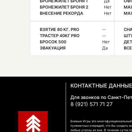
БРОНЕЖИЛЕТ БРОНЯ 1
Да
ОФ
БРОНЕЖИЛЕТ БРОНЯ 2
Нет
МАХ
ВНЕСЕНИЕ РЕКОРДА
Нет
МАХ
ВЗЯТИЕ 80 КГ. PRO
--
СН
ТРАСТЕР 40КГ PRO
--
ШТ
БРОСОК 500
Нет
ДЕ
ЭВАКУАЦИЯ
Да
ВСЕ
КОНТАКТНЫЕ ДАННЫ
Для звонков по Санкт-Пе
8 (921) 571 71 27
Боевые Игры это многофункциональный к
пулеметных очередей, что бы создать м
любые угрозы из вне. В течение суток п