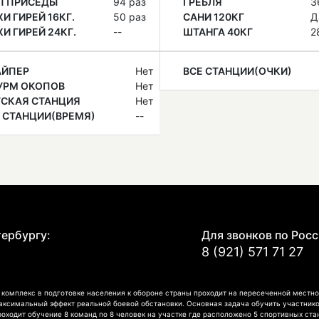
П ПРИСЕДЫ
94 раз
ГРЕБЛЯ
3
И ГИРЕЙ 16КГ.
50 раз
САНИ 120КГ
Д
И ГИРЕЙ 24КГ.
--
ШТАНГА 40КГ
2
АЙПЕР
Нет
ВСЕ СТАНЦИИ(ОЧКИ)
УРМ ОКОПОВ
Нет
ТСКАЯ СТАНЦИЯ
Нет
 СТАНЦИИ(ВРЕМЯ)
--
Е
тербургу:
Для звонков по Росс
8 (921) 571 71 27
омплекс в подготовке населения к обороне страны проходит на пересеченной местно
аксимальный эффект реальной боевой обстановки. Основная задача обучить участнико
роходит обучение 8 команд по 8 человек на участке где расположено 5 спортивных ст