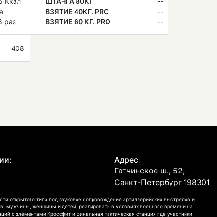
6 Ккал
ШТАНГА 80КГ
--
а
ВЗЯТИЕ 40КГ. PRO
--
8 раз
ВЗЯТИЕ 60 КГ. PRO
--
408
ии:
Адрес:
Гатчинское ш., 52,
Санкт-Петербург
198301
сти открытого типа под звуковое сопровождение артиллерийских выстрелов и
в: мужчины, женщины и детей, реагировать в условиях военного времени на
анций с элементами Кроссфит и финальная тактическая станция где участники