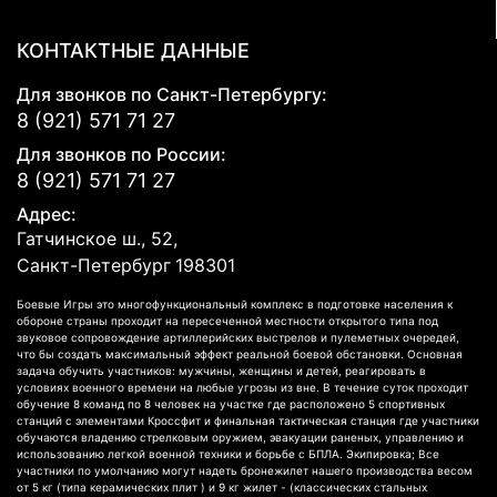
КОНТАКТНЫЕ ДАННЫЕ
Для звонков по Санкт-Петербургу:
8 (921) 571 71 27
Для звонков по России:
8 (921) 571 71 27
Адрес:
Гатчинское ш., 52,
Санкт-Петербург
198301
Боевые Игры это многофункциональный комплекс в подготовке населения к
обороне страны проходит на пересеченной местности открытого типа под
звуковое сопровождение артиллерийских выстрелов и пулеметных очередей,
что бы создать максимальный эффект реальной боевой обстановки. Основная
задача обучить участников: мужчины, женщины и детей, реагировать в
условиях военного времени на любые угрозы из вне. В течение суток проходит
обучение 8 команд по 8 человек на участке где расположено 5 спортивных
станций с элементами Кроссфит и финальная тактическая станция где участники
обучаются владению стрелковым оружием, эвакуации раненых, управлению и
использованию легкой военной техники и борьбе с БПЛА. Экипировка; Все
участники по умолчанию могут надеть бронежилет нашего производства весом
от 5 кг (типа керамических плит ) и 9 кг жилет - (классических стальных