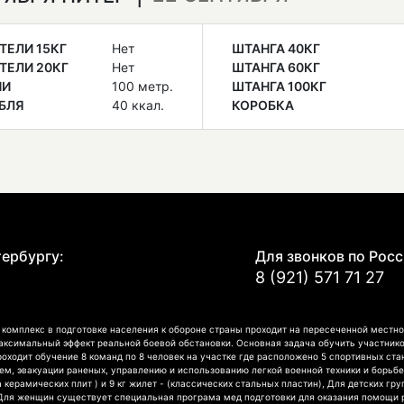
ТЕЛИ 15КГ
Нет
ШТАНГА 40КГ
ТЕЛИ 20КГ
Нет
ШТАНГА 60КГ
НИ
100 метр.
ШТАНГА 100КГ
БЛЯ
40 ккал.
КОРОБКА
Е
тербургу:
Для звонков по Росс
8 (921) 571 71 27
омплекс в подготовке населения к обороне страны проходит на пересеченной местно
аксимальный эффект реальной боевой обстановки. Основная задача обучить участнико
роходит обучение 8 команд по 8 человек на участке где расположено 5 спортивных ст
, эвакуации раненых, управлению и использованию легкой военной техники и борьбе
а керамических плит ) и 9 кг жилет - (классических стальных пластин), Для детских г
 Для женщин существует специальная програма мед подготовки для оказания помощи 