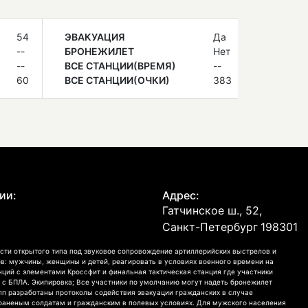
54
ЭВАКУАЦИЯ
Да
--
БРОНЕЖИЛЕТ
Нет
--
ВСЕ СТАНЦИИ(ВРЕМЯ)
--
60
ВСЕ СТАНЦИИ(ОЧКИ)
383
ии:
Адрес:
Гатчинское ш., 52,
Санкт-Петербург
198301
сти открытого типа под звуковое сопровождение артиллерийских выстрелов и
в: мужчины, женщины и детей, реагировать в условиях военного времени на
анций с элементами Кроссфит и финальная тактическая станция где участники
 с БПЛА. Экипировка; Все участники по умолчанию могут надеть бронежилет
рупп разработаны протоколы содействия эвакуации гражданских в случае
раненым солдатам и гражданским в полевых условиях. Для мужского населения