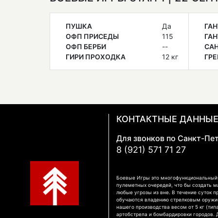
ПУШКА
Да
ГАН
ОФП ПРИСЕДЫ
115
ГАН
ОФП БЕРБИ
--
СА
ГИРИ ПРОХОДКА
12 кг
ГРЕ
КОНТАКТНЫЕ ДАННЫ
Для звонков по Санкт-Пе
8 (921) 571 71 27
Боевые Игры это многофункциональный к
пулеметных очередей, что бы создать м
любые угрозы из вне. В течение суток п
обучаются владению стрелковым оружием
нашего производства весом от 5 кг (тип
артобстрела и бомбардировки городов.