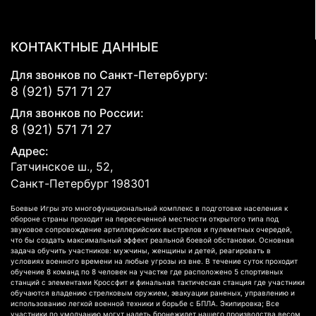
КОНТАКТНЫЕ ДАННЫЕ
Для звонков по Санкт-Петербургу:
8 (921) 571 71 27
Для звонков по России:
8 (921) 571 71 27
Адрес:
Гатчинское ш., 52,
Санкт-Петербург
198301
Боевые Игры это многофункциональный комплекс в подготовке населения к
обороне страны проходит на пересеченной местности открытого типа под
звуковое сопровождение артиллерийских выстрелов и пулеметных очередей,
что бы создать максимальный эффект реальной боевой обстановки. Основная
задача обучить участников: мужчины, женщины и детей, реагировать в
условиях военного времени на любые угрозы из вне. В течение суток проходит
обучение 8 команд по 8 человек на участке где расположено 5 спортивных
станций с элементами Кроссфит и финальная тактическая станция где участники
обучаются владению стрелковым оружием, эвакуации раненых, управлению и
использованию легкой военной техники и борьбе с БПЛА. Экипировка; Все
участники по умолчанию могут надеть бронежилет нашего производства весом